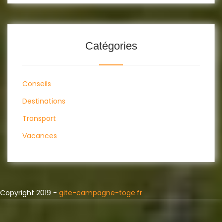
Catégories
Conseils
Destinations
Transport
Vacances
Copyright 2019 -
gite-campagne-toge.fr