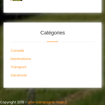
Catégories
Conseils
Destinations
Transport
Vacances
Copyright 2019 -
gite-campagne-toge.fr