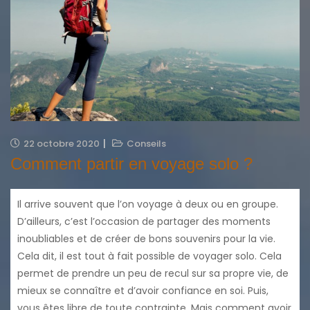
22 octobre 2020
Conseils
Comment partir en voyage solo ?
Il arrive souvent que l’on voyage à deux ou en groupe.
D’ailleurs, c’est l’occasion de partager des moments
inoubliables et de créer de bons souvenirs pour la vie.
Cela dit, il est tout à fait possible de voyager solo. Cela
permet de prendre un peu de recul sur sa propre vie, de
mieux se connaître et d’avoir confiance en soi. Puis,
vous êtes libre de toute contrainte. Mais comment avoir