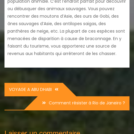
population animale. C’est l’endroit parfait pour découvrir
ou débusquer des animaux sauvages. Vous pouvez
rencontrer des moutons d’Asie, des ours de Gobi, des
ânes sauvages d’Asie, des antilopes saïgas, des
panthères de neige, etc. La plupart de ces espèces sont
menacées de disparition à cause de braconnage. En y
faisant du tourisme, vous apporterez une source de
revenus aux habitants qui arrêteront de les chasser.
Navigation
VOYAGE A ABU DHABI
de
Comment résister à Rio de Janeiro ?
l’article
Laisser un commentaire