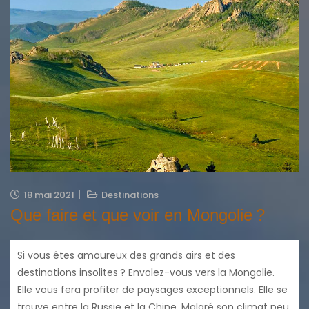
18 mai 2021
Destinations
Que faire et que voir en Mongolie ?
Si vous êtes amoureux des grands airs et des
destinations insolites ? Envolez-vous vers la Mongolie.
Elle vous fera profiter de paysages exceptionnels. Elle se
trouve entre la Russie et la Chine. Malgré son climat peu