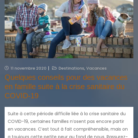
,
11 novembre 2020
Destinations
Vacances
Quelques conseils pour des vacances
en famille suite à la crise sanitaire du
COVID-19
Suite à cette période difficile liée à la crise sanitaire du
COVID-19, certaines familles n’osent pas encore partir
en vacances. C’est tout à fait compréhensible, mais on
a toujours cette petite peur au fond de nous. Rassurez-