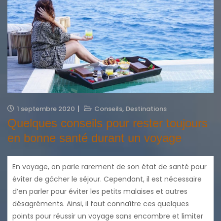
,
1 septembre 2020
Conseils
Destinations
Quelques conseils pour rester toujours
en bonne santé durant un voyage
En voyage, on parle rarement de son état de santé pour
éviter de gâcher le séjour. Cependant, il est nécessaire
d’en parler pour éviter les petits malaises et autres
désagréments. Ainsi, il faut connaître ces quelques
points pour réussir un voyage sans encombre et limiter