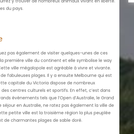
urrez y trouver de nombreux animaux vivant en liberté.
es du pays.
e
uez pas également de visiter quelques-unes de ces
la première ville du continent et elle symbolise le way
 Cette ville mégalopole est agréable à vivre et vivante.
de fabuleuses plages. Il y a ensuite Melbourne qui est
tte capitale du Victoria dispose de nombreux
es centres culturels et sportifs. En effet, c’est dans
rands évènements tels que l’Open d’Australie, le Grand
e séjour en Australie, ne ratez pas également la ville de
te petite ville est la troisième région la plus peuplée
ritant de charmantes plages de sable doré.