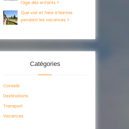
l’âge des enfants ?
Que voir et faire à Nantes
pendant les vacances ?
Catégories
Conseils
Destinations
Transport
Vacances