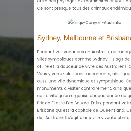
offre des paysages extraordinaires et vous po
Ce sont presque tous des animaux endémiqu
Sydney, Melbourne et Brisban
Pendant vos vacances en Australie, ne manq
villes symboliques comme Sydney. Il s’agit de 
of life et la douceur de vivre des Australiens.
Vous y verrez plusieurs monuments, ainsi que 
aussi une ville dynamique et sympathique. Ce
monuments à visiter contrairement, ainsi que d
cette ville qu’on organise chaque année de g
Prix de F1 et le Fed Square. Enfin, pendant votr
Brisbane qui est la capitale de Queensland. Cet
de l’Australie. Il s’agit d’une ville vivante ab