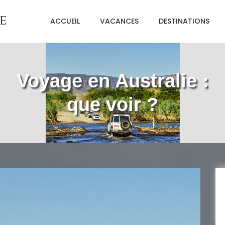
ACCUEIL
VACANCES
DESTINATIONS
r
Voyage en Australie :
que voir ?