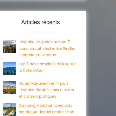
Articles récents
Itinéraire en Andalousie en 7
jours : circuit idéal entre Séville,
Grenade et Cordoue
Top 5 des campings de luxe sur
la Côte d’Azur
Visiter Marrakech en 4 jours :
itinéraire détaillé, riads à tester
et conseils pratiques
Camping Morbihan avec parc
aquatique : lequel choisir selon