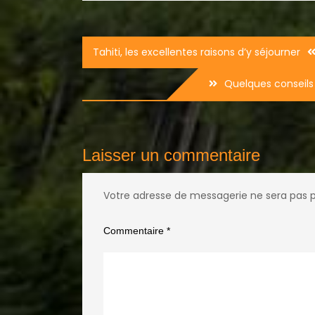
Navigation
Tahiti, les excellentes raisons d’y séjourner
de
Quelques conseils
l’article
Laisser un commentaire
Votre adresse de messagerie ne sera pas p
Commentaire
*