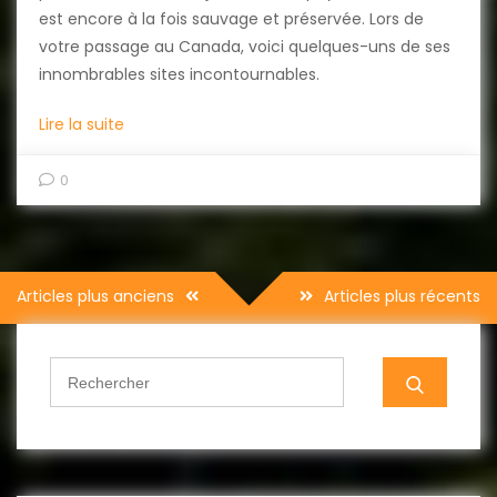
est encore à la fois sauvage et préservée. Lors de
votre passage au Canada, voici quelques-uns de ses
innombrables sites incontournables.
Lire la suite
0
Navigation
Articles plus anciens
Articles plus récents
des
articles
Search
for: